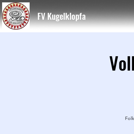
FV Kugelklopfa
Vol
Fol